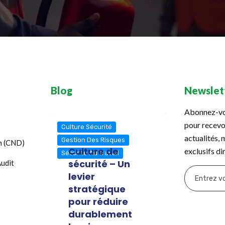
Blog
Newslet
Abonnez-vou
pour recevo
Culture Sécurité
Culture S
actualités, 
Gestion Des Risques
Préventio
n (CND)
Culture de
Risq
exclusifs d
Sécurité Au Travail
Sécurité 
sécurité – Un
êtes
udit
levier
?
stratégique
Dans 
pour réduire
où les
durablement
indust