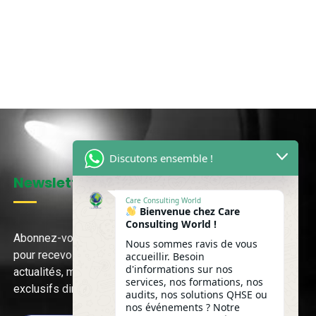
Discutons ensemble !
Newsletter
Care Consulting World
Bienvenue chez Care
Consulting World !
Abonnez-vous à notre newsletter
Nous sommes ravis de vous
pour recevoir nos dernières
accueillir. Besoin
d'informations sur nos
actualités, mises à jour et contenus
services, nos formations, nos
exclusifs directement.
audits, nos solutions QHSE ou
nos événements ? Notre