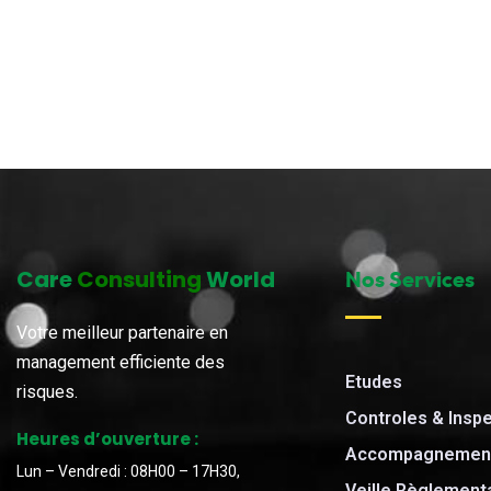
Care
Consulting
World
Nos Services
Votre meilleur partenaire en
management efficiente des
Etudes
risques.
Controles & Insp
Heures d’ouverture :
Accompagnement
Lun – Vendredi : 08H00 – 17H30,
Veille Règlement