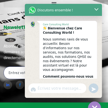
Discutons ensemble !
Care Consulting World
Newsletter
Bienvenue chez Care
Consulting World !
Nous sommes ravis de vous
accueillir. Besoin
Abonnez-vous à notre newsletter pour recevoir nos
d'informations sur nos
dernières actualités, mises à jour et contenus exclusifs
services, nos formations, nos
audits, nos solutions QHSE ou
directement.
nos événements ? Notre
assistant virtuel est là pour
vous accompagner.
Comment pouvons-nous vous
accompagner aujourd'hui ?
undefine
WhatsApp Message
"+chaty_settings.lang.emoji_picker+"
16:53