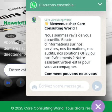
Discutons ensemble !
Care Consulting World
Newsletter
Bienvenue chez Care
Consulting World !
Nous sommes ravis de vous
accueillir. Besoin
Abonnez-vous à notre newsletter pour recevoir nos
d'informations sur nos
dernières actualités, mises à jour et contenus exclusifs
services, nos formations, nos
audits, nos solutions QHSE ou
directement.
nos événements ? Notre
assistant virtuel est là pour
vous accompagner.
Comment pouvons-nous vous
accompagner aujourd'hui ?
undefine
WhatsApp Message
"+chaty_settings.lang.emoji_picker+"
12:56
© 2025 Care Consulting World. Tous droits réservés.