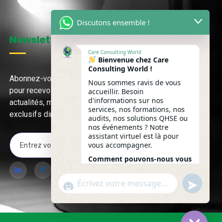
Discutons ensemble !
Newsletter
Care Consulting World
Bienvenue chez Care
Consulting World !
Abonnez-vous à notre newsletter
Nous sommes ravis de vous
pour recevoir nos dernières
accueillir. Besoin
d'informations sur nos
actualités, mises à jour et contenus
services, nos formations, nos
exclusifs directement.
audits, nos solutions QHSE ou
nos événements ? Notre
assistant virtuel est là pour
vous accompagner.
Comment pouvons-nous vous
accompagner aujourd'hui ?
undefine
WhatsApp Message
"+chaty_settings.lang.emoji_picker+"
00:47