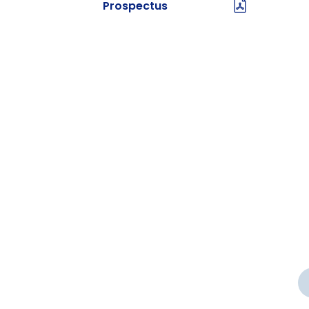
Prospectus
ETUDES
Nous ressortons les points
nies
névralgiques de votre