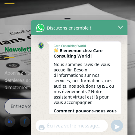
Discutons ensemble !
Care Consulting World
Newsletter
Bienvenue chez Care
Consulting World !
Nous sommes ravis de vous
accueillir. Besoin
Abonnez-vous à notre newsletter pour recevoir nos
d'informations sur nos
dernières actualités, mises à jour et contenus exclusifs
services, nos formations, nos
audits, nos solutions QHSE ou
directement.
nos événements ? Notre
assistant virtuel est là pour
vous accompagner.
Comment pouvons-nous vous
accompagner aujourd'hui ?
undefine
WhatsApp Message
"+chaty_settings.lang.emoji_picker+"
08:48