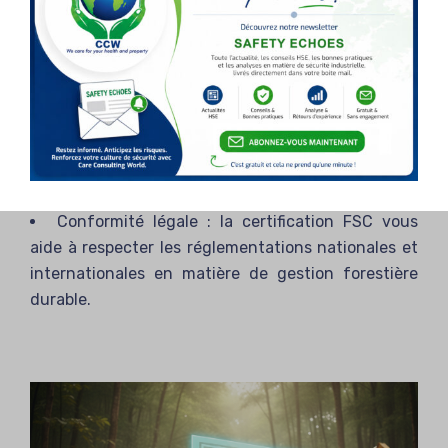
nouveaux marchés et d’attirer une clientèle
soucieuse de l’environnement.
Amélioration de la réputation : en obtenant
la
certification FSC (Forest Stewardship
Council)
, vous démontrez votre engagement
envers la préservation des ressources naturelles et
gagnez ainsi la confiance et le respect des parties
prenantes.
Conformité légale : la certification FSC vous
aide à respecter les réglementations nationales et
internationales en matière de gestion forestière
durable.