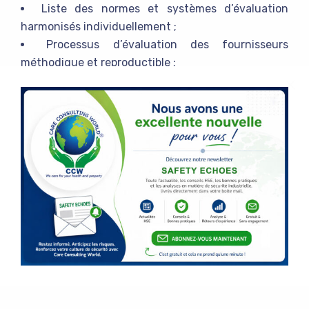
Liste des normes et systèmes d’évaluation
harmonisés individuellement ;
Processus d’évaluation des fournisseurs
méthodique et reproductible ;
Identification ciblée des opportunités et des
risques potentiels ;
Limites de risque, garanties juridiques et
éligibilité relatives à vos clients ;
Processus d’amélioration continue des relations
avec les fournisseurs ;
Protection ciblée de vos propres processus de
fabrication ;
Aide à court terme en cas de problèmes avec les
ressources internes, nationales et internationales ;
Construire un réseau de partenaires durable et
résilient.