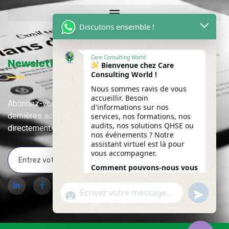
Discutons ensemble !
Care Consulting World
Newsletter
Bienvenue chez Care
Consulting World !
Nous sommes ravis de vous
accueillir. Besoin
Abonnez-vous à notre newsletter pour recevoir nos
d'informations sur nos
dernières actualités, mises à jour et contenus exclusifs
services, nos formations, nos
audits, nos solutions QHSE ou
directement.
nos événements ? Notre
assistant virtuel est là pour
vous accompagner.
Comment pouvons-nous vous
accompagner aujourd'hui ?
undefine
WhatsApp Message
"+chaty_settings.lang.emoji_picker+"
20:04